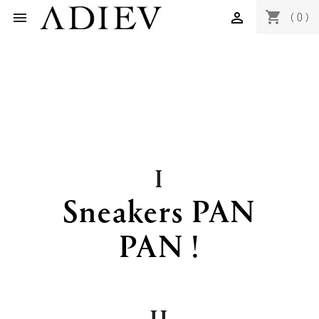
shopping_cart


(0)
I
Sneakers PAN
PAN !