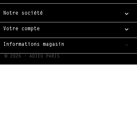

Notre société

Votre compte
keyboard_arrow_down
Informations magasin
© 2026 - ADIEU PARIS