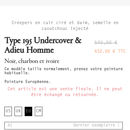
Creepers en cuir ciré et daim, semelle en
caoutchouc injecté
Type 195 Undercover &
540,00 €
Adieu Homme
432,00 €
TTC
Noir, charbon et ivoire
Ce modèle taille normalement, prenez votre pointure
habituelle.
Pointure Européenne.
Cet article est une vente finale. Il ne peut
être échangé ou retournée.
US
UK
EU
CM
41
Dernier exemplaire !