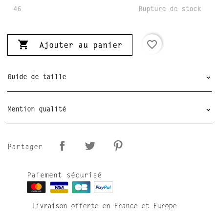
46
Rupture de stock

favorite_border
Ajouter au panier
Guide de taille
Mention qualité
Partager
Paiement sécurisé
Livraison offerte en France et Europe