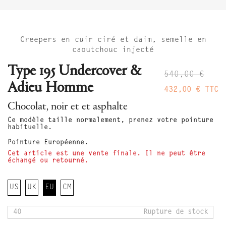
Creepers en cuir ciré et daim, semelle en
caoutchouc injecté
Type 195 Undercover &
540,00 €
Adieu Homme
432,00 €
TTC
Chocolat, noir et et asphalte
Ce modèle taille normalement, prenez votre pointure
habituelle.
Pointure Européenne.
Cet article est une vente finale. Il ne peut être
échangé ou retourné.
US
UK
EU
CM
40
Rupture de stock