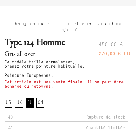
Derby en cuir mat, semelle en caoutchouc
injecté
Type 124 Homme
450,00 €
Gris all over
270,00 €
TTC
Ce modèle taille normalement,
prenez votre pointure habituelle.
Pointure Européenne.
Cet article est une vente finale. Il ne peut être
échangé ou retourné.
US
UK
EU
CM
40
Rupture de stock
41
Quantité limitée