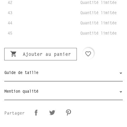
42
Quantité limitée
43
Quantité limitée
44
Quantité limitée
45
Quantité limitée

favorite_border
Ajouter au panier
Guide de taille
Mention qualité
Partager